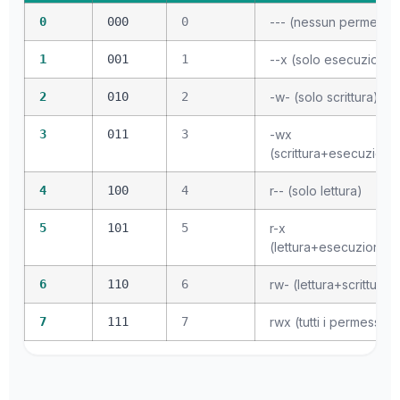
0
000
0
--- (nessun permesso
1
001
1
--x (solo esecuzione)
2
010
2
-w- (solo scrittura)
3
011
3
-wx
(scrittura+esecuzione
4
100
4
r-- (solo lettura)
5
101
5
r-x
(lettura+esecuzione)
6
110
6
rw- (lettura+scrittura)
7
111
7
rwx (tutti i permessi)