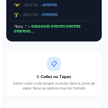
'n'
→ ASCII 110 →
01101110
'j'
→ ASCII 106 →
01101010
"Bonj…" =
01000010 01101111 01101110
01101010…
📋
1. Collez ou Tapez
Entrez votre code binaire ou texte dans la zone de
saisie. Nous acceptons tous les formats.