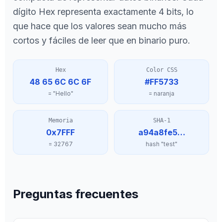
dígito Hex representa exactamente 4 bits, lo
que hace que los valores sean mucho más
cortos y fáciles de leer que en binario puro.
Hex
Color CSS
48 65 6C 6C 6F
#FF5733
= "Hello"
= naranja
Memoria
SHA-1
0x7FFF
a94a8fe5…
= 32767
hash "test"
Preguntas frecuentes